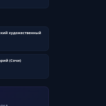
ский художественный
рий (Сочи)
оди в