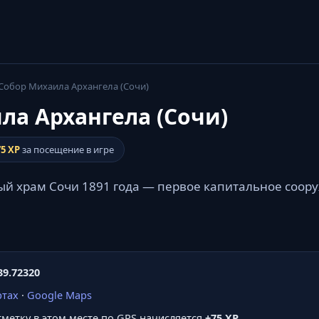
Собор Михаила Архангела (Сочи)
ла Архангела (Сочи)
75 XP
за посещение в игре
й храм Сочи 1891 года — первое капитальное соору
39.72320
ртах
·
Google Maps
отметку в этом месте по GPS начисляется
+75 XP
.