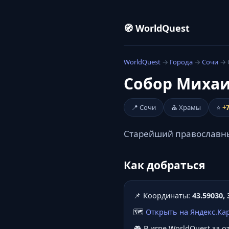
🧭 WorldQuest
WorldQuest
→
Города
→
Сочи
→ 
Собор Михаи
📍 Сочи
⛪ Храмы
⭐
+
Старейший православны
Как добраться
📌 Координаты:
43.59030, 
🗺️
Открыть на Яндекс.Ка
🎮 В игре WorldQuest за 