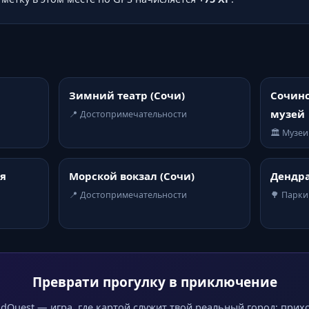
Зимний театр (Сочи)
Сочин
музей
📍 Достопримечательности
🏛️ Музеи
я
Морской вокзал (Сочи)
Дендра
📍 Достопримечательности
🌳 Парки
Преврати прогулку в приключение
dQuest — игра, где картой служит твой реальный город: прих