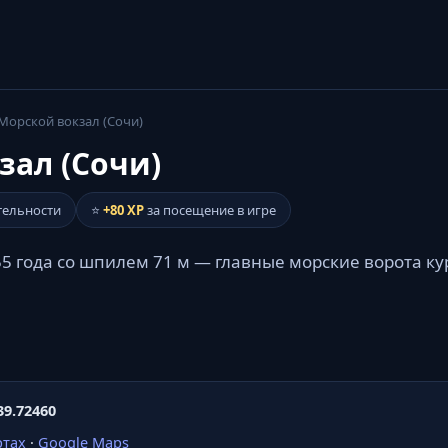
Морской вокзал (Сочи)
зал (Сочи)
тельности
⭐
+80 XP
за посещение в игре
5 года со шпилем 71 м — главные морские ворота ку
39.72460
ртах
·
Google Maps