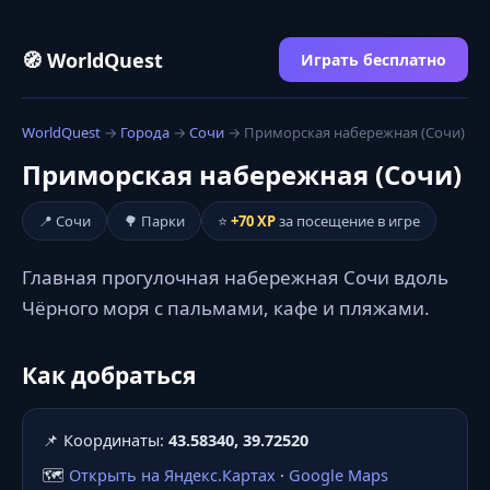
🧭 WorldQuest
Играть бесплатно
WorldQuest
→
Города
→
Сочи
→ Приморская набережная (Сочи)
Приморская набережная (Сочи)
📍 Сочи
🌳 Парки
⭐
+70 XP
за посещение в игре
Главная прогулочная набережная Сочи вдоль
Чёрного моря с пальмами, кафе и пляжами.
Как добраться
📌 Координаты:
43.58340, 39.72520
🗺️
Открыть на Яндекс.Картах
·
Google Maps