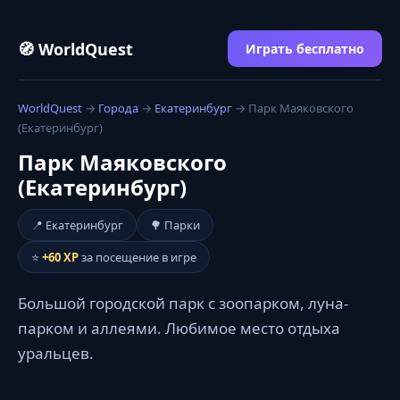
🧭 WorldQuest
Играть бесплатно
WorldQuest
→
Города
→
Екатеринбург
→ Парк Маяковского
(Екатеринбург)
Парк Маяковского
(Екатеринбург)
📍 Екатеринбург
🌳 Парки
⭐
+60 XP
за посещение в игре
Большой городской парк с зоопарком, луна-
парком и аллеями. Любимое место отдыха
уральцев.