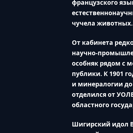
французского язы
естественнонаучн
чучела животных.
От кабинета редк
научно-промышле
особняк рядом с м
публики. К 1901 г
и минералогии до 
отделился от УОЛЕ
областного госуда
Шигирский идол В