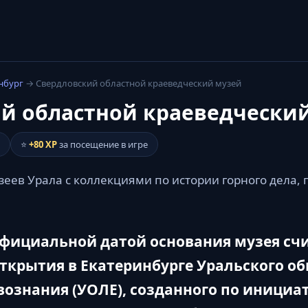
нбург
→ Свердловский областной краеведческий музей
й областной краеведчески
⭐
+80 XP
за посещение в игре
еев Урала с коллекциями по истории горного дела, 
фициальной датой основания музея счи
открытия в Екатеринбурге Уральского о
вознания (УОЛЕ), созданного по инициа