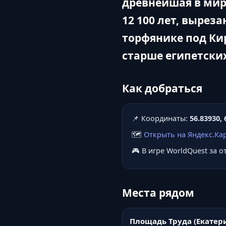
древнейшая в мир
12 100 лет, вырез
торфянике под Ки
старше египетски
Как добраться
📌 Координаты:
56.83930, 
🗺️
Открыть на Яндекс.Ка
🎮 В игре WorldQuest за 
Места рядом
Площадь Труда (Екатер