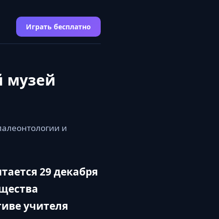
Играть бесплатно
й музей
палеонтологии и
тается 29 декабря
бщества
тиве учителя