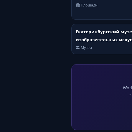
🏙️ Площади
Екатеринбургский муз
изобразительных искус
🏛️ Музеи
Worl
э