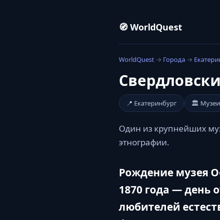
🧭 WorldQuest
WorldQuest
→
Города
→
Екатери
Свердловски
📍 Екатеринбург
🏛️ Музеи
Один из крупнейших муз
этнографии.
Рождение музея О
1870 года — день 
любителей естест