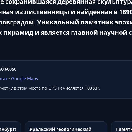
е сохранившаяся деревянная скульптур
анная из лиственницы и найденная в 1890
ровградом. Уникальный памятник эпох
х пирамид и является главной научной 
60.60050
ртах
·
Google Maps
отметку в этом месте по GPS начисляется
+80 XP
.
инбург)
Уральский геологический
Памятн