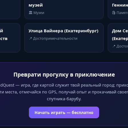
музей
Генни
🏛️ Музеи
🗿 Памя
ей
Улица Вайнера (Екатеринбург)
Дом Се
ств
(Екате
📍 Достопримечательности
📍 Дост
Преврати прогулку в приключение
dQuest — игра, где картой служит твой реальный город: прих
ти места, отмечайся по GPS, получай опыт и прокачивай свое
спутника-барубу.
Начать играть — бесплатно