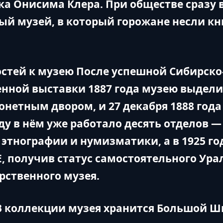
ка Онисима Клера. При обществе сразу 
ый музей, в который горожане несли кн
остей к музею После успешной Сибирск
нной выставки 1887 года музею выдел
онетным двором, и 27 декабря 1888 года
оду в нём уже работало десять отделов 
этнографии и нумизматики, а в 1925 го
, получив статус самостоятельного Ура
рственного музея.
 коллекции музея хранится Большой Ш