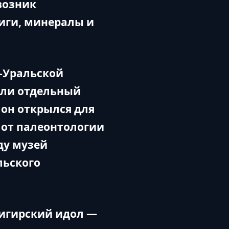
возник
иги, минералы и
о-Уральской
или отдельный
 он открылся для
— от палеонтологии
ду музей
льского
игирский идол —