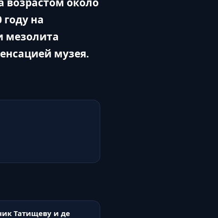
а возрастом около
 году на
и мезолита
сенсацией музея.
ик Татищеву и де