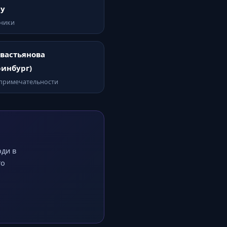
ну
тники
вастьянова
ринбург)
опримечательности
оди в
го