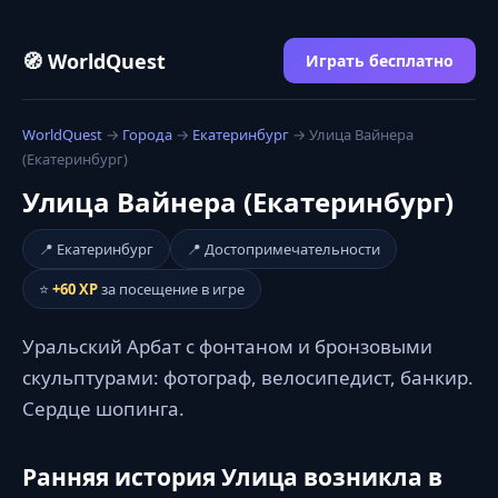
🧭 WorldQuest
Играть бесплатно
WorldQuest
→
Города
→
Екатеринбург
→ Улица Вайнера
(Екатеринбург)
Улица Вайнера (Екатеринбург)
📍 Екатеринбург
📍 Достопримечательности
⭐
+60 XP
за посещение в игре
Уральский Арбат с фонтаном и бронзовыми
скульптурами: фотограф, велосипедист, банкир.
Сердце шопинга.
Ранняя история Улица возникла в