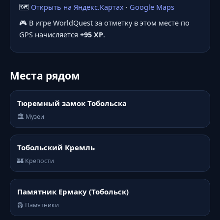
🗺️
Открыть на Яндекс.Картах
·
Google Maps
🎮 В игре WorldQuest за отметку в этом месте по
GPS начисляется
+95 XP
.
Места рядом
Тюремный замок Тобольска
🏛️ Музеи
Тобольский Кремль
🏰 Крепости
Памятник Ермаку (Тобольск)
🗿 Памятники