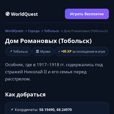
🧭 WorldQuest
Играть бесплатно
WorldQuest
→
Города
→
Тобольск
→ Дом Романовых (Тобольск)
Дом Романовых (Тобольск)
📍 Тобольск
🏛️ Музеи
⭐
+95 XP
за посещение в игре
Особняк, где в 1917–1918 гг. содержались под
стражей Николай II и его семья перед
расстрелом.
Как добраться
📌 Координаты:
58.19490, 68.24970