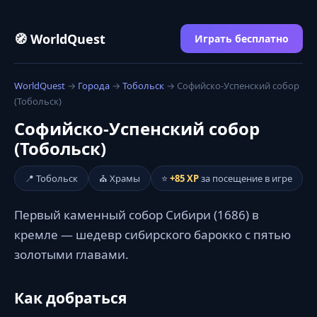
🧭 WorldQuest
Играть бесплатно
WorldQuest
→
Города
→
Тобольск
→ Софийско-Успенский собор
(Тобольск)
Софийско-Успенский собор
(Тобольск)
📍 Тобольск
⛪ Храмы
⭐
+85 XP
за посещение в игре
Первый каменный собор Сибири (1686) в
кремле — шедевр сибирского барокко с пятью
золотыми главами.
Как добраться