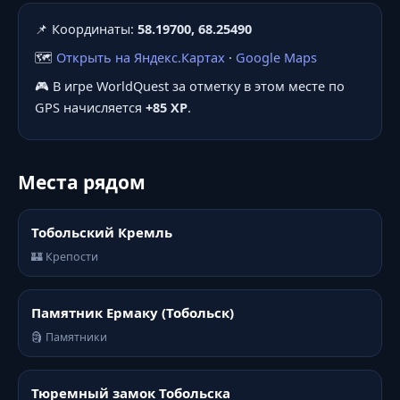
📌 Координаты:
58.19700, 68.25490
🗺️
Открыть на Яндекс.Картах
·
Google Maps
🎮 В игре WorldQuest за отметку в этом месте по
GPS начисляется
+85 XP
.
Места рядом
Тобольский Кремль
🏰 Крепости
Памятник Ермаку (Тобольск)
🗿 Памятники
Тюремный замок Тобольска