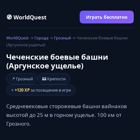
🧭 WorldQuest
Играть бесплатно
WorldQuest
→
Города
→
Грозный
→ Чеченские боевые башни
(Аргунское ущелье)
Чеченские боевые башни
(Аргунское ущелье)
📍 Грозный
🏰 Крепости
⭐
+120 XP
за посещение в игре
Средневековые сторожевые башни вайнахов
высотой до 25 м в горном ущелье. 100 км от
Грозного.