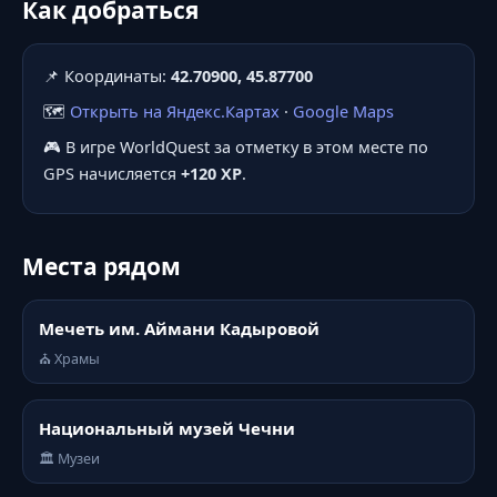
Как добраться
📌 Координаты:
42.70900, 45.87700
🗺️
Открыть на Яндекс.Картах
·
Google Maps
🎮 В игре WorldQuest за отметку в этом месте по
GPS начисляется
+120 XP
.
Места рядом
Мечеть им. Аймани Кадыровой
⛪ Храмы
Национальный музей Чечни
🏛️ Музеи