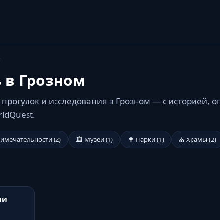
й
ь в Грозном
 прогулок и исследования в Грозном — с историей, 
rldQuest.
римечательности (2)
🏛️ Музеи (1)
🌳 Парки (1)
⛪ Храмы (2)
ни