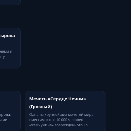
дырова
леями и
нту
Мечеть «Сердце Чечни»
(Грозный)
орода,
Одна из крупнейших мечетей мира
рами —
вместимостью 10 000 человек —
«жемчужина» возрождённого Гр…