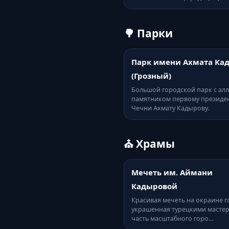
🌳 Парки
Парк имени Ахмата Ка
(Грозный)
Большой городской парк с ал
памятником первому президе
Чечни Ахмату Кадырову.
⛪ Храмы
Мечеть им. Аймани
Кадыровой
Красивая мечеть на окраине г
украшенная турецкими масте
часть масштабного горо…