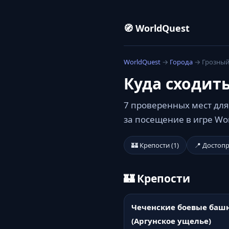
🧭 WorldQuest
WorldQuest
→
Города
→ Грозны
Куда сходит
7 проверенных мест для
за посещение в игре Wo
🏰 Крепости (1)
📍 Достоп
🏰 Крепости
Чеченские боевые баш
(Аргунское ущелье)