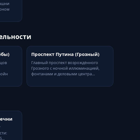
башни
орном
ельности
ёбы)
Проспект Путина (Грозный)
ецов
Главный проспект возрождённого
Грозного с ночной иллюминацией,
войн
фонтанами и деловыми центра…
Чечни
т
сти:
об…