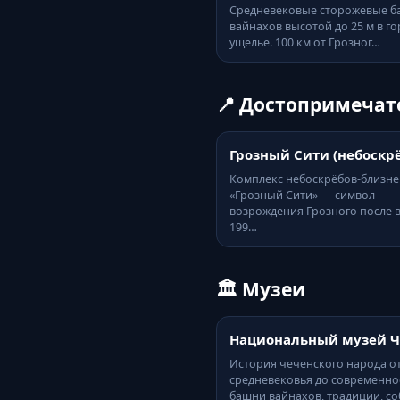
Средневековые сторожевые 
вайнахов высотой до 25 м в г
ущелье. 100 км от Грозног…
📍 Достопримечат
Грозный Сити (небоскр
Комплекс небоскрёбов-близн
«Грозный Сити» — символ
возрождения Грозного после 
199…
🏛️ Музеи
Национальный музей 
История чеченского народа о
средневековья до современно
башни вайнахов, традиции, с