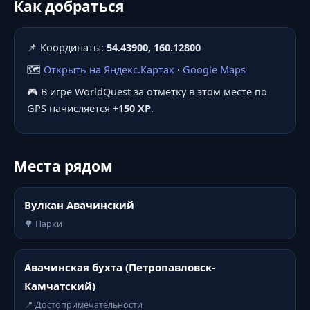
Как добраться
📌 Координаты:
54.43900, 160.12800
🗺️
Открыть на Яндекс.Картах
·
Google Maps
🎮 В игре WorldQuest за отметку в этом месте по
GPS начисляется
+150 XP
.
Места рядом
Вулкан Авачинский
🌳 Парки
Авачинская бухта (Петропавловск-
Камчатский)
📍 Достопримечательности