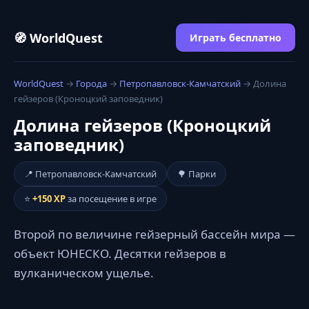
🧭 WorldQuest
Играть бесплатно
WorldQuest
→
Города
→
Петропавловск-Камчатский
→ Долина
гейзеров (Кроноцкий заповедник)
Долина гейзеров (Кроноцкий
заповедник)
📍 Петропавловск-Камчатский
🌳 Парки
⭐
+150 XP
за посещение в игре
Второй по величине гейзерный бассейн мира —
объект ЮНЕСКО. Десятки гейзеров в
вулканическом ущелье.