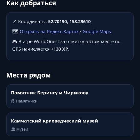
Как добраться
📌 Координаты:
52.70190, 158.29610
🗺️
Открыть на Яндекс.Картах
·
Google Maps
🎮 В игре WorldQuest за отметку в этом месте по
GPS начисляется
+130 XP
.
Места рядом
Памятник Берингу и Чирикову
🗿 Памятники
Камчатский краеведческий музей
🏛️ Музеи