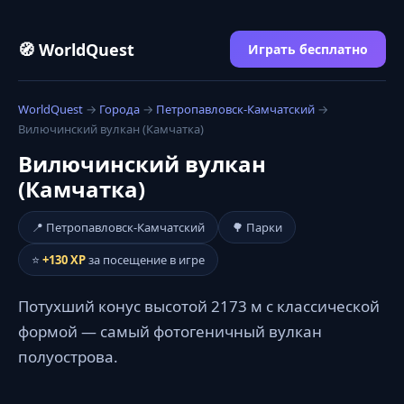
🧭 WorldQuest
Играть бесплатно
WorldQuest
→
Города
→
Петропавловск-Камчатский
→
Вилючинский вулкан (Камчатка)
Вилючинский вулкан
(Камчатка)
📍 Петропавловск-Камчатский
🌳 Парки
⭐
+130 XP
за посещение в игре
Потухший конус высотой 2173 м с классической
формой — самый фотогеничный вулкан
полуострова.