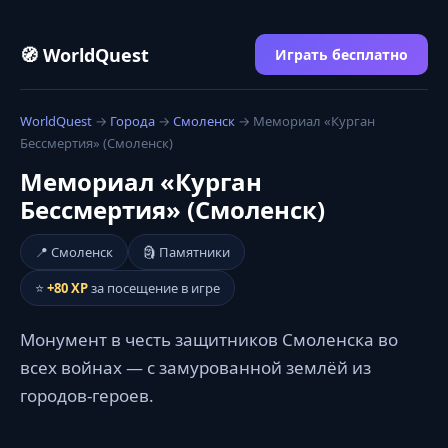
🧭 WorldQuest
Играть бесплатно
WorldQuest
→
Города
→
Смоленск
→ Мемориал «Курган
Бессмертия» (Смоленск)
Мемориал «Курган
Бессмертия» (Смоленск)
📍 Смоленск
🗿 Памятники
⭐
+80 XP
за посещение в игре
Монумент в честь защитников Смоленска во
всех войнах — с замурованной землёй из
городов-героев.