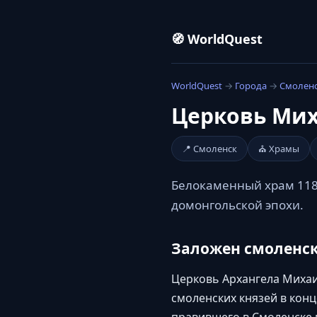
🧭 WorldQuest
WorldQuest
→
Города
→
Смолен
Церковь Мих
📍 Смоленск
⛪ Храмы
Белокаменный храм 118
домонгольской эпохи.
Заложен смоленс
Церковь Архангела Михаил
смоленских князей в конц