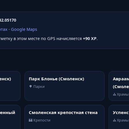
32.05170
ртах
·
Google Maps
отметку в этом месте по GPS начисляется
+90 XP
.
енск)
Парк Блонье (Смоленск)
Авраа
(Смоле
🌳 Парки
⛪ Храмы
венный
Смоленская крепостная стена
Успенс
🏰 Крепости
⛪ Храмы