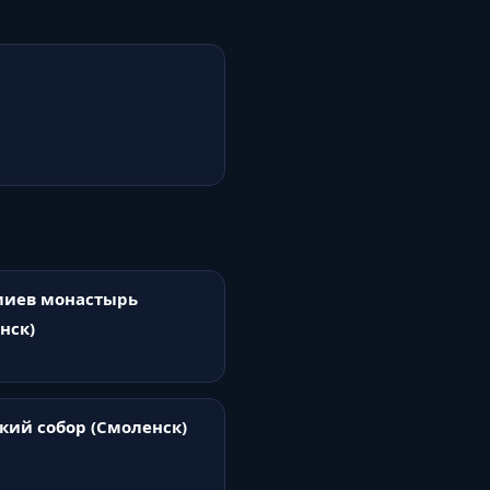
миев монастырь
нск)
кий собор (Смоленск)