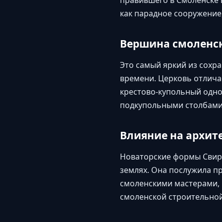
правившего в Смоленске 
как парадное сооружение
Вершина смоленск
Это самый яркий из сохр
времени. Церковь отлич
крестово-купольный одн
подкупольными столбами 
Влияние на архит
Новаторские формы Свирс
землях. Она послужила п
смоленскими мастерами, 
смоленской строительной