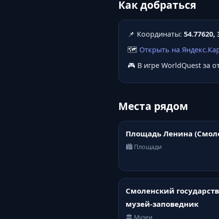
Как добраться
📌 Координаты:
54.77620, 
🗺️
Открыть на Яндекс.Ка
🎮 В игре WorldQuest за 
Места рядом
Площадь Ленина (Смол
🏙️ Площади
Смоленский государст
музей-заповедник
🏛️ Музеи