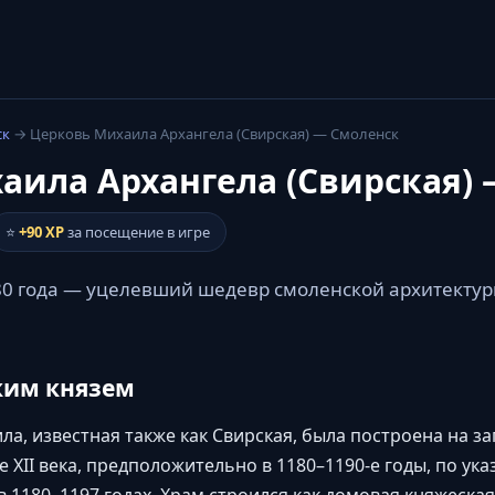
ск
→ Церковь Михаила Архангела (Свирская) — Смоленск
аила Архангела (Свирская)
⭐
+90 XP
за посещение в игре
0 года — уцелевший шедевр смоленской архитекту
ким князем
а, известная также как Свирская, была построена на з
е XII века, предположительно в 1180–1190-е годы, по ук