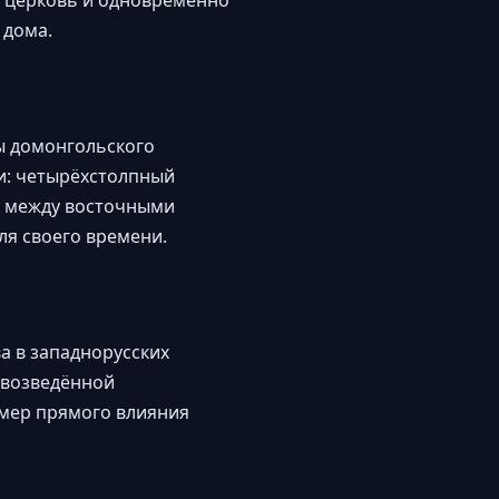
я церковь и одновременно
 дома.
ы домонгольского
и: четырёхстолпный
м между восточными
я своего времени.
а в западнорусских
 возведённой
имер прямого влияния