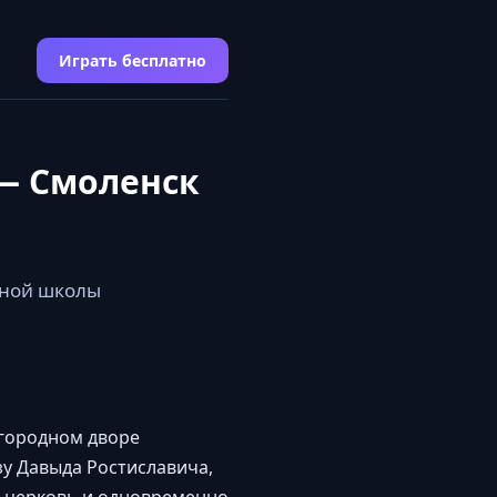
Играть бесплатно
 — Смоленск
рной школы
агородном дворе
азу Давыда Ростиславича,