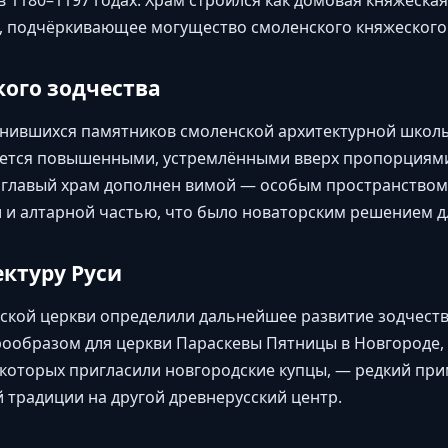
в 1180–1197 годах. Храм строился как домовая княжеска
, подчёркивающее могущество смоленского княжеского
ого зодчества
анившихся памятников смоленской архитектурной школ
ается повышенными, устремлёнными вверх пропорциям
оглавый храм дополнен вимой — особым пространство
и алтарной частью, что было новаторским решением дл
ектуру Руси
кой церкви определили дальнейшее развитие зодчеств
рообразом для церкви Параскевы Пятницы в Новгороде,
которых пригласили новгородские купцы, — редкий пр
 традиции на другой древнерусский центр.