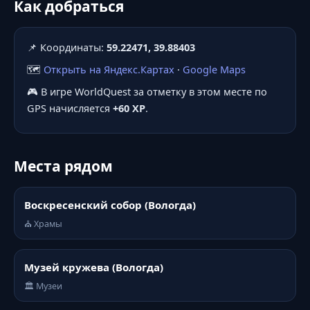
Как добраться
📌 Координаты:
59.22471, 39.88403
🗺️
Открыть на Яндекс.Картах
·
Google Maps
🎮 В игре WorldQuest за отметку в этом месте по
GPS начисляется
+60 XP
.
Места рядом
Воскресенский собор (Вологда)
⛪ Храмы
Музей кружева (Вологда)
🏛️ Музеи