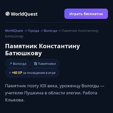
🧭 WorldQuest
Играть бесплатно
WorldQuest
→
Города
→
Вологда
→ Памятник Константину
Батюшкову
Памятник Константину
Батюшкову
📍 Вологда
🗿 Памятники
⭐
+60 XP
за посещение в игре
Памятник поэту XIX века, уроженцу Вологды —
учителю Пушкина в области элегии. Работа
Клыкова.