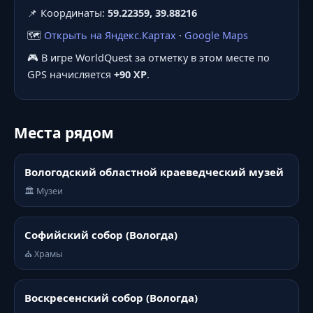
📌 Координаты:
59.22359, 39.88216
🗺️
Открыть на Яндекс.Картах
·
Google Maps
🎮 В игре WorldQuest за отметку в этом месте по
GPS начисляется
+90 XP
.
Места рядом
Вологодский областной краеведческий музей
🏛️ Музеи
Софийский собор (Вологда)
⛪ Храмы
Воскресенский собор (Вологда)