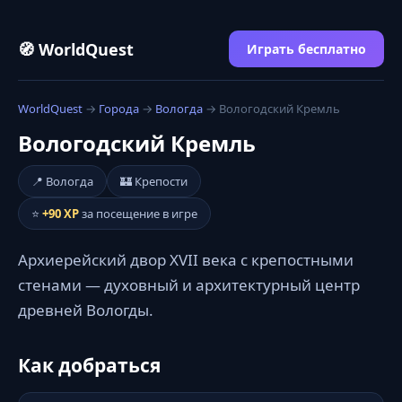
🧭 WorldQuest
Играть бесплатно
WorldQuest
→
Города
→
Вологда
→ Вологодский Кремль
Вологодский Кремль
📍 Вологда
🏰 Крепости
⭐
+90 XP
за посещение в игре
Архиерейский двор XVII века с крепостными
стенами — духовный и архитектурный центр
древней Вологды.
Как добраться