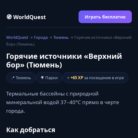
🧭 WorldQuest
Играть бесплатно
WorldQuest
→
Города
→
Тюмень
→ Горячие источники «Верхний
бор» (Тюмень)
Горячие источники «Верхний
бор» (Тюмень)
📍 Тюмень
🌳 Парки
⭐
+65 XP
за посещение в игре
Термальные бассейны с природной
минеральной водой 37–40°C прямо в черте
города.
Как добраться