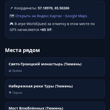
📌 Координаты:
57.18970, 65.50260
🗺️
Открыть на Яндекс.Картах
·
Google Maps
🎮 В игре WorldQuest за отметку в этом месте по
GPS начисляется
+65 XP
.
Места рядом
Свято-Троицкий монастырь (Тюмень)
⛪ Храмы
Набережная реки Туры (Тюмень)
🌳 Парки
Мост Влюблённых (Тюмень)