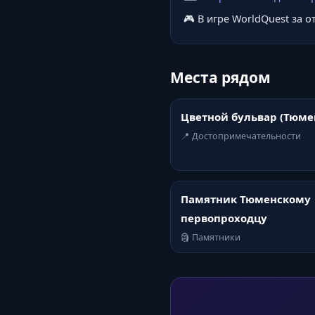
🎮 В игре WorldQuest за 
Места рядом
Цветной бульвар (Тюме
📍 Достопримечательности
Памятник Тюменскому
первопроходцу
🗿 Памятники