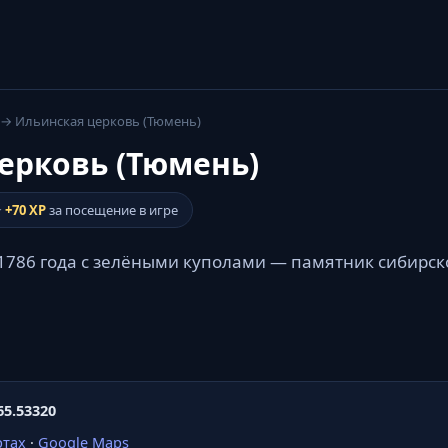
→ Ильинская церковь (Тюмень)
ерковь (Тюмень)
⭐
+70 XP
за посещение в игре
786 года с зелёными куполами — памятник сибирск
65.53320
ртах
·
Google Maps