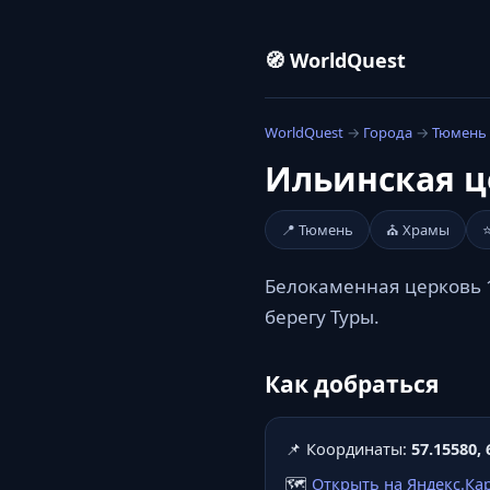
🧭 WorldQuest
WorldQuest
→
Города
→
Тюмень
Ильинская ц
📍 Тюмень
⛪ Храмы
Белокаменная церковь 1
берегу Туры.
Как добраться
📌 Координаты:
57.15580, 
🗺️
Открыть на Яндекс.Ка