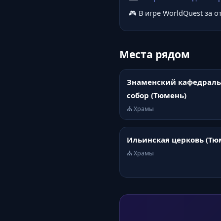
🎮 В игре WorldQuest за 
Места рядом
Знаменский кафедрал
собор (Тюмень)
⛪ Храмы
Ильинская церковь (Тю
⛪ Храмы