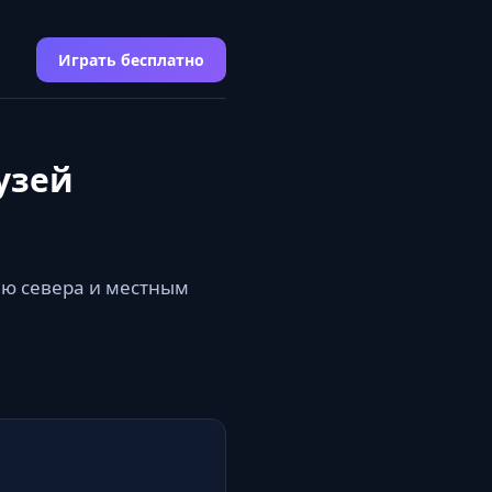
Играть бесплатно
узей
ию севера и местным