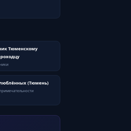
ник Тюменскому
проходцу
тники
люблённых (Тюмень)
опримечательности