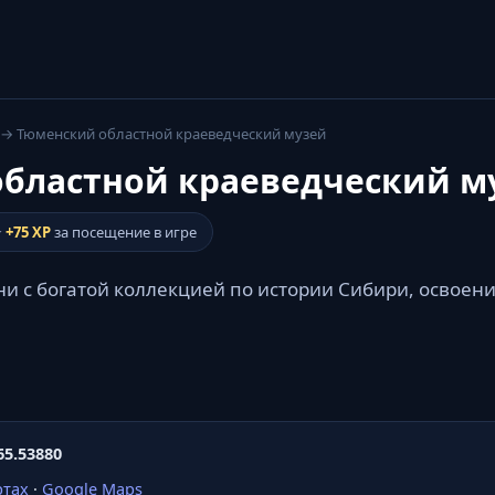
→ Тюменский областной краеведческий музей
бластной краеведческий м
⭐
+75 XP
за посещение в игре
и с богатой коллекцией по истории Сибири, освоен
65.53880
ртах
·
Google Maps