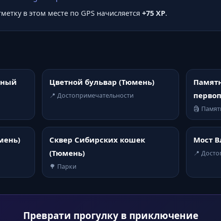
отметку в этом месте по GPS начисляется
+75 XP
.
ьный
Цветной бульвар (Тюмень)
Памят
перво
📍 Достопримечательности
🗿 Памя
мень)
Сквер Сибирских кошек
Мост В
(Тюмень)
📍 Дост
🌳 Парки
Преврати прогулку в приключение