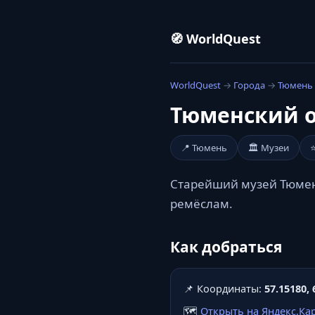
🧭 WorldQuest
WorldQuest
→
Города
→
Тюмень
Тюменский о
📍 Тюмень
🏛️ Музеи
Старейший музей Тюмен
ремёслам.
Как добраться
📌 Координаты:
57.15180, 
🗺️
Открыть на Яндекс.Ка