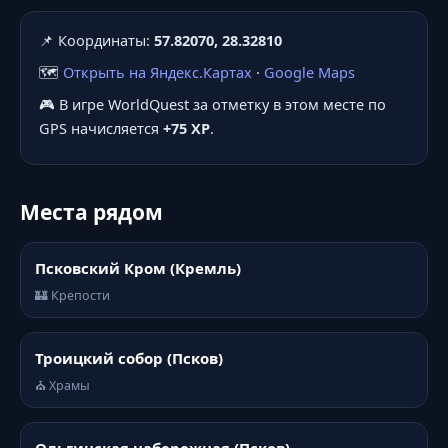
📌 Координаты:
57.82070, 28.32810
🗺️
Открыть на Яндекс.Картах
·
Google Maps
🎮 В игре WorldQuest за отметку в этом месте по
GPS начисляется
+75 XP
.
Места рядом
Псковский Кром (Кремль)
🏰 Крепости
Троицкий собор (Псков)
⛪ Храмы