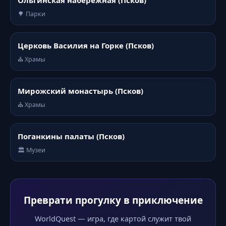
Ольгинская набережная (Псков)
🌳 Парки
Церковь Василия на Горке (Псков)
⛪ Храмы
Мирожский монастырь (Псков)
⛪ Храмы
Поганкины палаты (Псков)
🏛️ Музеи
Преврати прогулку в приключение
WorldQuest — игра, где картой служит твой