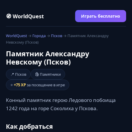
🧭 WorldQuest
Играть бесплатно
WorldQuest
→
Города
→
Псков
→ Памятник Александру
Невскому (Псков)
Памятник Александру
Невскому (Псков)
📍 Псков
🗿 Памятники
⭐
+75 XP
за посещение в игре
Конный памятник герою Ледового побоища
1242 года на горе Соколиха у Пскова.
Как добраться