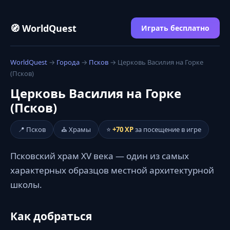
🧭 WorldQuest
Играть бесплатно
WorldQuest
→
Города
→
Псков
→ Церковь Василия на Горке
(Псков)
Церковь Василия на Горке
(Псков)
📍 Псков
⛪ Храмы
⭐
+70 XP
за посещение в игре
Псковский храм XV века — один из самых
характерных образцов местной архитектурной
школы.
Как добраться