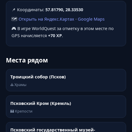
📌 Координаты:
57.81790, 28.33530
🗺️
Открыть на Яндекс.Картах
·
Google Maps
🎮 В игре WorldQuest за отметку в этом месте по
GPS начисляется
+70 XP
.
Места рядом
Троицкий собор (Псков)
⛪ Храмы
Псковский Кром (Кремль)
🏰 Крепости
Псковский государственный музей-