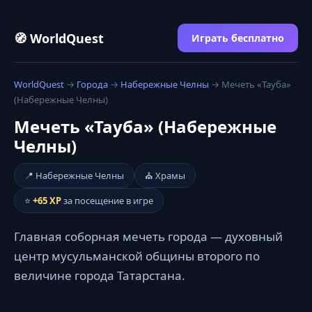
🧭 WorldQuest
Играть бесплатно
WorldQuest
→
Города
→
Набережные Челны
→ Мечеть «Тауба»
(Набережные Челны)
Мечеть «Тауба» (Набережные
Челны)
📍 Набережные Челны
⛪ Храмы
⭐
+65 XP
за посещение в игре
Главная соборная мечеть города — духовный
центр мусульманской общины второго по
величине города Татарстана.