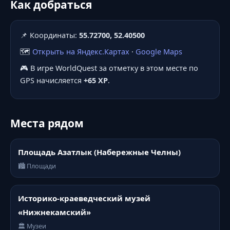
Как добраться
📌 Координаты:
55.72700, 52.40500
🗺️
Открыть на Яндекс.Картах
·
Google Maps
🎮 В игре WorldQuest за отметку в этом месте по
GPS начисляется
+65 XP
.
Места рядом
Площадь Азатлык (Набережные Челны)
🏙️ Площади
Историко-краеведческий музей
«Нижнекамский»
🏛️ Музеи