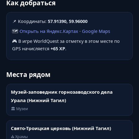
Как добраться
📌 Координаты:
57.91390, 59.96000
🗺️
Открыть на Яндекс.Картах
·
Google Maps
🎮 В игре WorldQuest за отметку в этом месте по
GPS начисляется
+65 XP
.
Места рядом
Музей-заповедник горнозаводского дела
Урала (Нижний Тагил)
🏛️ Музеи
Свято-Троицкая церковь (Нижний Тагил)
⛪ Храмы