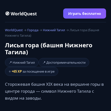
🧭 WorldQuest
Играть бесплатно
WorldQuest
→
Города
→
Нижний Тагил
→ Лисья гора (башня
Нижнего Тагила)
Лисья гора (башня Нижнего
Тагила)
📍 Нижний Тагил
📍 Достопримечательности
⭐
+65 XP
за посещение в игре
Сторожевая башня XIX века на вершине горы в
центре города — символ Нижнего Тагила с
видом на заводы.