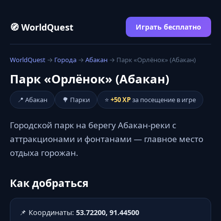
🧭 WorldQuest
Играть бесплатно
WorldQuest
→
Города
→
Абакан
→ Парк «Орлёнок» (Абакан)
Парк «Орлёнок» (Абакан)
📍 Абакан
🌳 Парки
⭐
+50 XP
за посещение в игре
Городской парк на берегу Абакан-реки с
аттракционами и фонтанами — главное место
отдыха горожан.
Как добраться
📌 Координаты:
53.72200, 91.44500