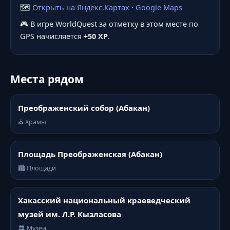
🗺️
Открыть на Яндекс.Картах
·
Google Maps
🎮 В игре WorldQuest за отметку в этом месте по
GPS начисляется
+50 XP
.
Места рядом
Преображенский собор (Абакан)
⛪ Храмы
Площадь Преображенская (Абакан)
🏙️ Площади
Хакасский национальный краеведческий
музей им. Л.Р. Кызласова
🏛️ Музеи