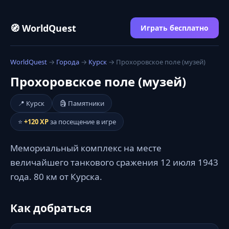
🧭 WorldQuest
Играть бесплатно
WorldQuest
→
Города
→
Курск
→ Прохоровское поле (музей)
Прохоровское поле (музей)
📍 Курск
🗿 Памятники
⭐
+120 XP
за посещение в игре
Мемориальный комплекс на месте
величайшего танкового сражения 12 июля 1943
года. 80 км от Курска.
Как добраться