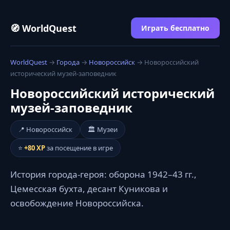
🧭 WorldQuest
Играть бесплатно
WorldQuest
→
Города
→
Новороссийск
→ Новороссийский
исторический музей-заповедник
Новороссийский исторический
музей-заповедник
📍 Новороссийск
🏛️ Музеи
⭐
+80 XP
за посещение в игре
История города-героя: оборона 1942–43 гг.,
Цемесская бухта, десант Куникова и
освобождение Новороссийска.