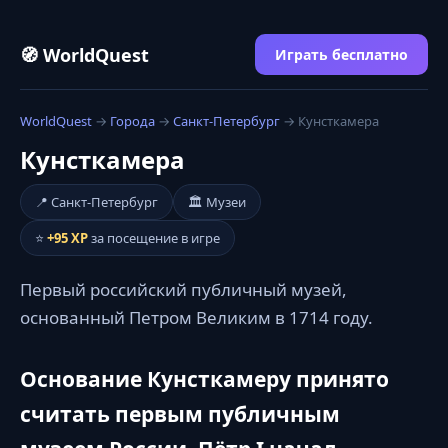
🧭 WorldQuest
Играть бесплатно
WorldQuest
→
Города
→
Санкт-Петербург
→ Кунсткамера
Кунсткамера
📍 Санкт-Петербург
🏛️ Музеи
⭐
+95 XP
за посещение в игре
Первый российский публичный музей,
основанный Петром Великим в 1714 году.
Основание Кунсткамеру принято
считать первым публичным