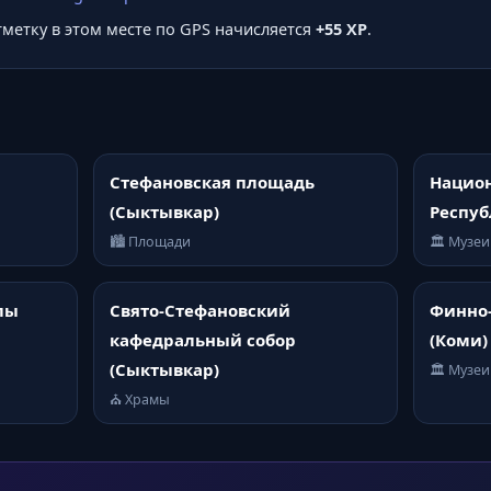
отметку в этом месте по GPS начисляется
+55 XP
.
Стефановская площадь
Национ
(Сыктывкар)
Респу
🏙️ Площади
🏛️ Музеи
лы
Свято-Стефановский
Финно-
кафедральный собор
(Коми)
(Сыктывкар)
🏛️ Музеи
⛪ Храмы