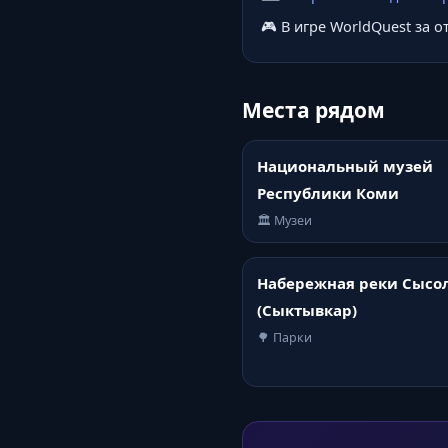
🎮 В игре WorldQuest за 
Места рядом
Национальный музей
Республики Коми
🏛️ Музеи
Набережная реки Сысо
(Сыктывкар)
🌳 Парки