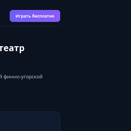
Играть бесплатно
театр
й финно-угорской