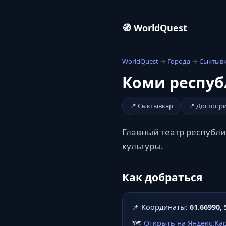
🧭 WorldQuest
WorldQuest
→
Города
→
Сыктыв
Коми респуб
📍 Сыктывкар
📍 Достопр
Главный театр республи
культуры.
Как добраться
📌 Координаты:
61.66990, 
🗺️
Открыть на Яндекс.Ка