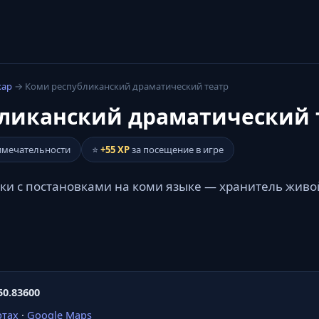
кар
→ Коми республиканский драматический театр
ликанский драматический 
имечательности
⭐
+55 XP
за посещение в игре
ки с постановками на коми языке — хранитель живо
50.83600
ртах
·
Google Maps