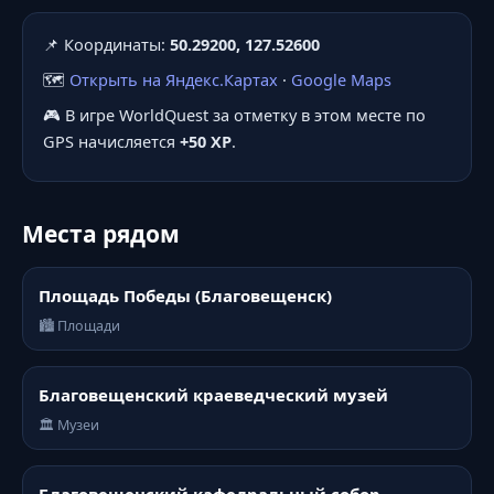
📌 Координаты:
50.29200, 127.52600
🗺️
Открыть на Яндекс.Картах
·
Google Maps
🎮 В игре WorldQuest за отметку в этом месте по
GPS начисляется
+50 XP
.
Места рядом
Площадь Победы (Благовещенск)
🏙️ Площади
Благовещенский краеведческий музей
🏛️ Музеи