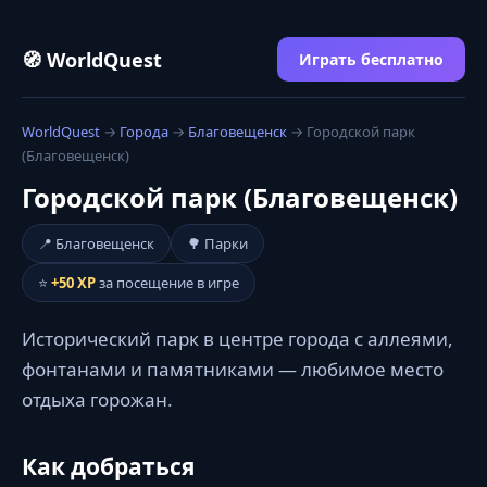
🧭 WorldQuest
Играть бесплатно
WorldQuest
→
Города
→
Благовещенск
→ Городской парк
(Благовещенск)
Городской парк (Благовещенск)
📍 Благовещенск
🌳 Парки
⭐
+50 XP
за посещение в игре
Исторический парк в центре города с аллеями,
фонтанами и памятниками — любимое место
отдыха горожан.
Как добраться