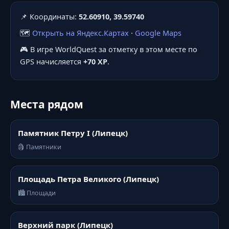
📌 Координаты:
52.60910, 39.59740
🗺️
Открыть на Яндекс.Картах
·
Google Maps
🎮 В игре WorldQuest за отметку в этом месте по
GPS начисляется
+70 XP
.
Места рядом
Памятник Петру I (Липецк)
🗿 Памятники
Площадь Петра Великого (Липецк)
🏙️ Площади
Верхний парк (Липецк)