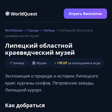
🧭 WorldQuest
Играть бесплатно
WorldQuest
→
Города
→
Липецк
→ Липецкий областной
краеведческий музей
Липецкий областной
краеведческий музей
📍 Липецк
🏛️ Музеи
⭐
+70 XP
за посещение в игре
Экспозиция о природе и истории Липецкого
края: курганы скифов, Петровские заводы,
Липецкий курорт.
Как добраться