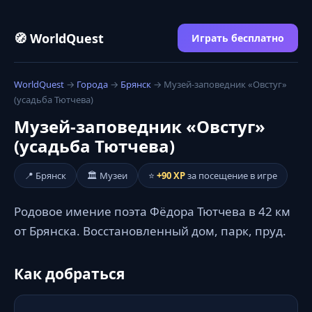
🧭 WorldQuest
Играть бесплатно
WorldQuest
→
Города
→
Брянск
→ Музей-заповедник «Овстуг»
(усадьба Тютчева)
Музей-заповедник «Овстуг»
(усадьба Тютчева)
📍 Брянск
🏛️ Музеи
⭐
+90 XP
за посещение в игре
Родовое имение поэта Фёдора Тютчева в 42 км
от Брянска. Восстановленный дом, парк, пруд.
Как добраться