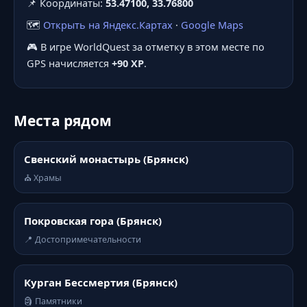
📌 Координаты:
53.47100, 33.76800
🗺️
Открыть на Яндекс.Картах
·
Google Maps
🎮 В игре WorldQuest за отметку в этом месте по
GPS начисляется
+90 XP
.
Места рядом
Свенский монастырь (Брянск)
⛪ Храмы
Покровская гора (Брянск)
📍 Достопримечательности
Курган Бессмертия (Брянск)
🗿 Памятники