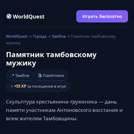
🧭 WorldQuest
Играть бесплатно
WorldQuest
→
Города
→
Тамбов
→ Памятник тамбовскому
мужику
Памятник тамбовскому
мужику
📍 Тамбов
🗿 Памятники
⭐
+55 XP
за посещение в игре
Скульптура крестьянина-труженика — дань
памяти участникам Антоновского восстания и
всем жителям Тамбовщины.