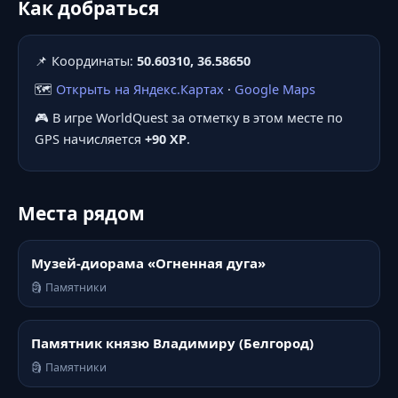
Как добраться
📌 Координаты:
50.60310, 36.58650
🗺️
Открыть на Яндекс.Картах
·
Google Maps
🎮 В игре WorldQuest за отметку в этом месте по
GPS начисляется
+90 XP
.
Места рядом
Музей-диорама «Огненная дуга»
🗿 Памятники
Памятник князю Владимиру (Белгород)
🗿 Памятники