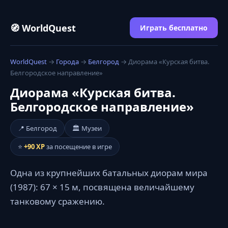
🧭 WorldQuest
Играть бесплатно
WorldQuest
→
Города
→
Белгород
→ Диорама «Курская битва.
Белгородское направление»
Диорама «Курская битва.
Белгородское направление»
📍 Белгород
🏛️ Музеи
⭐
+90 XP
за посещение в игре
Одна из крупнейших батальных диорам мира
(1987): 67 × 15 м, посвящена величайшему
танковому сражению.