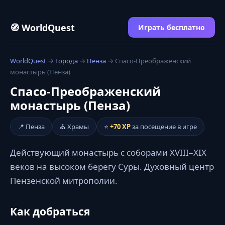
🧭 WorldQuest
Играть бесплатно
WorldQuest
→
Города
→
Пенза
→ Спасо-Преображенский
монастырь (Пенза)
Спасо-Преображенский
монастырь (Пенза)
📍 Пенза
⛪ Храмы
⭐
+70 XP
за посещение в игре
Действующий монастырь с соборами XVIII–XIX
веков на высоком берегу Суры. Духовный центр
Пензенской митрополии.
Как добраться