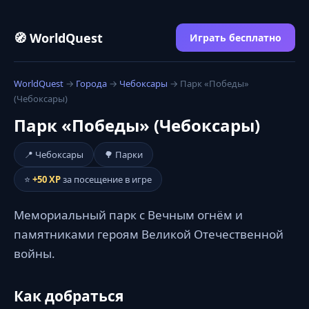
🧭 WorldQuest
Играть бесплатно
WorldQuest
→
Города
→
Чебоксары
→ Парк «Победы»
(Чебоксары)
Парк «Победы» (Чебоксары)
📍 Чебоксары
🌳 Парки
⭐
+50 XP
за посещение в игре
Мемориальный парк с Вечным огнём и
памятниками героям Великой Отечественной
войны.
Как добраться