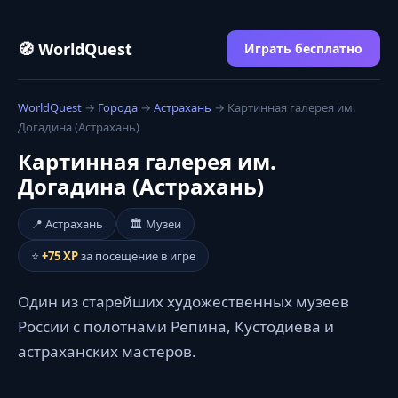
🧭 WorldQuest
Играть бесплатно
WorldQuest
→
Города
→
Астрахань
→ Картинная галерея им.
Догадина (Астрахань)
Картинная галерея им.
Догадина (Астрахань)
📍 Астрахань
🏛️ Музеи
⭐
+75 XP
за посещение в игре
Один из старейших художественных музеев
России с полотнами Репина, Кустодиева и
астраханских мастеров.