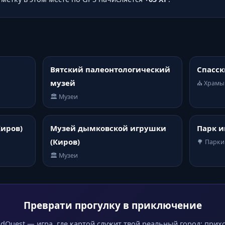
Вятский палеонтологический
Спасск
музей
⛪ Храмы
🏛️ Музеи
Киров)
Музей дымковской игрушки
Парк и
(Киров)
🌳 Парки
🏛️ Музеи
Преврати прогулку в приключение
dQuest — игра, где картой служит твой реальный город: прих