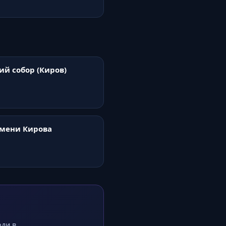
ий собор (Киров)
мени Кирова
оди в