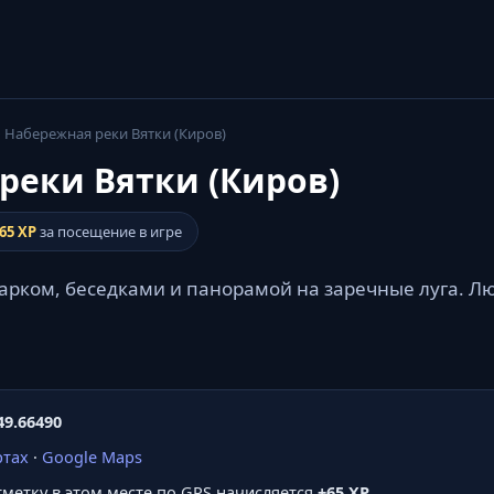
 Набережная реки Вятки (Киров)
реки Вятки (Киров)
65 XP
за посещение в игре
парком, беседками и панорамой на заречные луга. Л
49.66490
ртах
·
Google Maps
отметку в этом месте по GPS начисляется
+65 XP
.