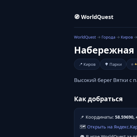
🧭 WorldQuest
WorldQuest
→
Города
→
Киров
→
Набережная 
📍 Киров
🌳 Парки
⭐
+
Высокий берег Вятки с 
Как добраться
📌 Координаты:
58.59690, 
🗺️
Открыть на Яндекс.Ка
🎮 В игре WorldQuest за 