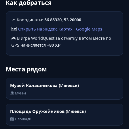
Как добраться
📌 Координаты:
56.85320, 53.20000
🗺️
Открыть на Яндекс.Картах
·
Google Maps
🎮 В игре WorldQuest за отметку в этом месте по
GPS начисляется
+80 XP
.
Места рядом
Музей Калашникова (Ижевск)
🏛️ Музеи
Площадь Оружейников (Ижевск)
🏙️ Площади