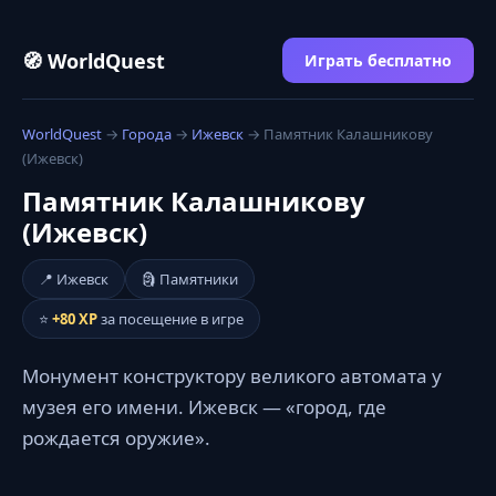
🧭 WorldQuest
Играть бесплатно
WorldQuest
→
Города
→
Ижевск
→ Памятник Калашникову
(Ижевск)
Памятник Калашникову
(Ижевск)
📍 Ижевск
🗿 Памятники
⭐
+80 XP
за посещение в игре
Монумент конструктору великого автомата у
музея его имени. Ижевск — «город, где
рождается оружие».