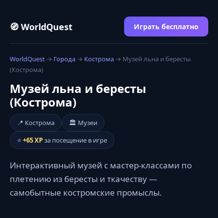
🧭 WorldQuest
Играть бесплатно
WorldQuest
→
Города
→
Кострома
→ Музей льна и бересты
(Кострома)
Музей льна и бересты
(Кострома)
📍 Кострома
🏛️ Музеи
⭐
+65 XP
за посещение в игре
Интерактивный музей с мастер-классами по
плетению из бересты и ткачеству —
самобытные костромские промыслы.