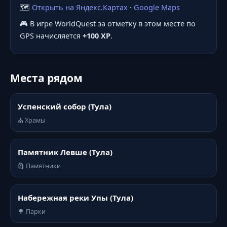
🗺️
Открыть на Яндекс.Картах
·
Google Maps
🎮 В игре WorldQuest за отметку в этом месте по
GPS начисляется
+100 XP
.
Места рядом
Успенский собор (Тула)
⛪ Храмы
Памятник Левше (Тула)
🗿 Памятники
Набережная реки Упы (Тула)
🌳 Парки