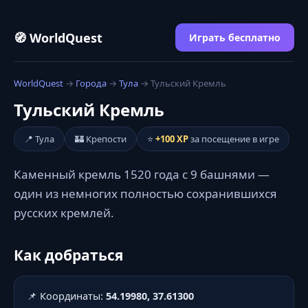
🧭 WorldQuest
Играть бесплатно
WorldQuest
→
Города
→
Тула
→ Тульский Кремль
Тульский Кремль
📍 Тула
🏰 Крепости
⭐
+100 XP
за посещение в игре
Каменный кремль 1520 года с 9 башнями —
один из немногих полностью сохранившихся
русских кремлей.
Как добраться
📌 Координаты:
54.19980, 37.61300