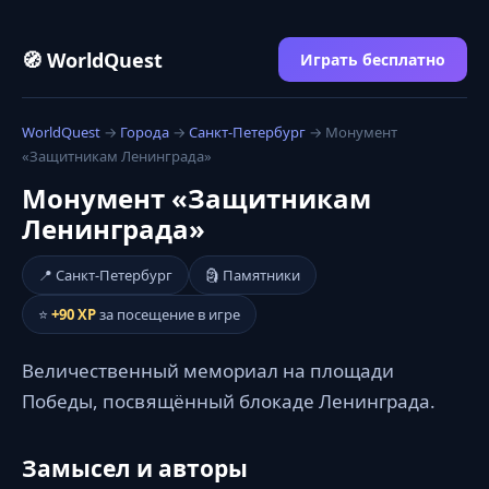
🧭 WorldQuest
Играть бесплатно
WorldQuest
→
Города
→
Санкт-Петербург
→ Монумент
«Защитникам Ленинграда»
Монумент «Защитникам
Ленинграда»
📍 Санкт-Петербург
🗿 Памятники
⭐
+90 XP
за посещение в игре
Величественный мемориал на площади
Победы, посвящённый блокаде Ленинграда.
Замысел и авторы