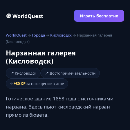
🧭 WorldQuest
Играть бесплатно
WorldQuest
→
Города
→
Кисловодск
→ Нарзанная галерея
(Кисловодск)
Нарзанная галерея
(Кисловодск)
📍 Кисловодск
📍 Достопримечательности
⭐
+80 XP
за посещение в игре
Готическое здание 1858 года с источниками
нарзана. Здесь пьют кисловодский нарзан
прямо из бювета.