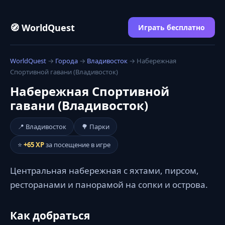
🧭 WorldQuest
Играть бесплатно
WorldQuest
→
Города
→
Владивосток
→ Набережная
Спортивной гавани (Владивосток)
Набережная Спортивной
гавани (Владивосток)
📍 Владивосток
🌳 Парки
⭐
+65 XP
за посещение в игре
Центральная набережная с яхтами, пирсом,
ресторанами и панорамой на сопки и острова.
Как добраться