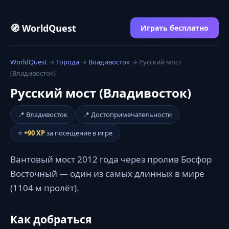
🧭 WorldQuest
Играть бесплатно
WorldQuest
→
Города
→
Владивосток
→ Русский мост
(Владивосток)
Русский мост (Владивосток)
📍 Владивосток
📍 Достопримечательности
⭐
+90 XP
за посещение в игре
Вантовый мост 2012 года через пролив Босфор
Восточный — один из самых длинных в мире
(1104 м пролёт).
Как добраться