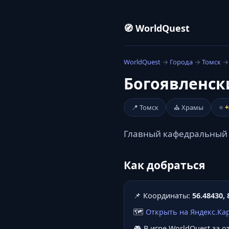
🧭 WorldQuest
WorldQuest
→
Города
→
Томск
→ 
Богоявленски
📍 Томск
⛪ Храмы
⭐
+
Главный кафедральный с
Как добраться
📌 Координаты:
56.48430, 
🗺️
Открыть на Яндекс.Ка
🎮 В игре WorldQuest за 