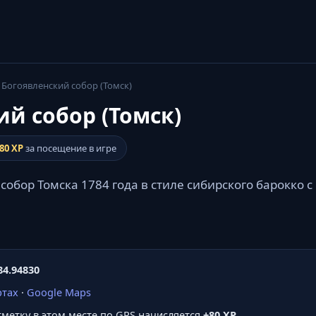
Богоявленский собор (Томск)
й собор (Томск)
80 XP
за посещение в игре
обор Томска 1784 года в стиле сибирского барокко 
84.94830
ртах
·
Google Maps
отметку в этом месте по GPS начисляется
+80 XP
.