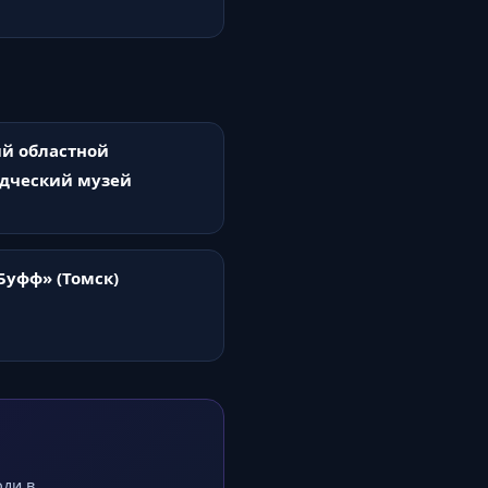
й областной
дческий музей
Буфф» (Томск)
оди в