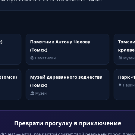
)
Памятник Антону Чехову
Томски
(Томск)
краеве
🗿 Памятники
🏛️ Музеи
(Томск)
Музей деревянного зодчества
Парк «
(Томск)
🌳 Парки
🏛️ Музеи
Преврати прогулку в приключение
dQuest — игра, где картой служит твой реальный город: прих