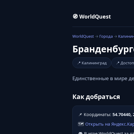
🧭 WorldQuest
WorldQuest
→
Города
→
Калини
Бранденбург
📍 Калининград
📍 Досто
Единственные в мире де
Как добраться
📌 Координаты:
54.70440, 
🗺️
Открыть на Яндекс.Ка
🎮 В игре WorldQuest за 