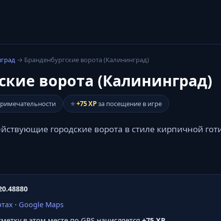
нград
→ Бранденбургские ворота (Калининград)
ские ворота (Калининград)
примечательности
⭐
+75 XP
за посещение в игре
йствующие городские ворота в стиле кирпичной готи
20.48880
ртах
·
Google Maps
отметку в этом месте по GPS начисляется
+75 XP
.