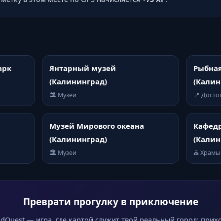
арк
Янтарный музей
Рыбная
(Калининград)
(Калин
🏛️ Музеи
📍 Дост
Музей Мирового океана
Кафед
(Калининград)
(Калин
🏛️ Музеи
⛪ Храмы
Преврати прогулку в приключение
dQuest — игра, где картой служит твой реальный город: прих