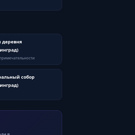
 деревня
инград)
опримечательности
ральный собор
инград)
оди в