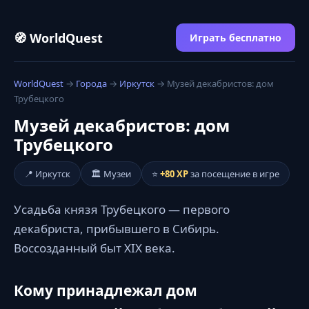
🧭 WorldQuest
Играть бесплатно
WorldQuest
→
Города
→
Иркутск
→ Музей декабристов: дом
Трубецкого
Музей декабристов: дом
Трубецкого
📍 Иркутск
🏛️ Музеи
⭐
+80 XP
за посещение в игре
Усадьба князя Трубецкого — первого
декабриста, прибывшего в Сибирь.
Воссозданный быт XIX века.
Кому принадлежал дом