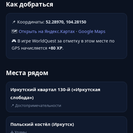
Как добраться
📌 Координаты:
52.28970, 104.28150
🗺️
Открыть на Яндекс.Картах
·
Google Maps
🎮 В игре WorldQuest за отметку в этом месте по
GPS начисляется
+80 XP
.
Места рядом
Иркутский квартал 130-й («Иркутская
слобода»)
📍 Достопримечательности
Польский костёл (Иркутск)
⛪ Храмы