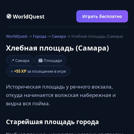
🧭 WorldQuest
Играть бесплатно
WorldQuest
→
Города
→
Самара
→ Хлебная площадь (Самара)
Хлебная площадь (Самара)
📍 Самара
🏙️ Площади
⭐
+55 XP
за посещение в игре
Историческая площадь у речного вокзала,
откуда начинается волжская набережная и
видна вся пойма.
Старейшая площадь города