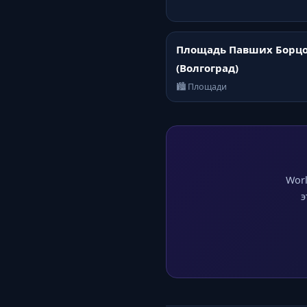
Площадь Павших Борц
(Волгоград)
🏙️ Площади
Worl
э