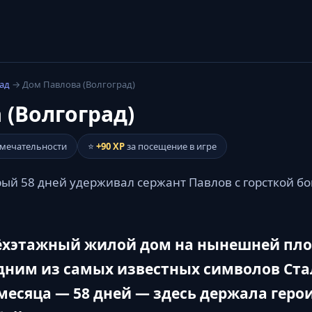
ад
→ Дом Павлова (Волгоград)
 (Волгоград)
имечательности
⭐
+90 XP
за посещение в игре
ый 58 дней удерживал сержант Павлов с горсткой б
ёхэтажный жилой дом на нынешней пло
одним из самых известных символов Ст
месяца — 58 дней — здесь держала геро