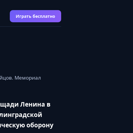
Играть бесплатно
ойцов. Мемориал
щади Ленина в
алинградской
ическую оборону