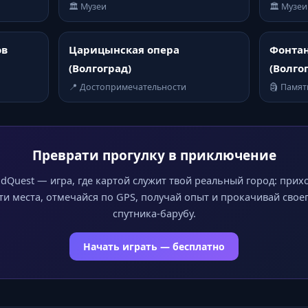
🏛️ Музеи
🏛️ Музеи
ов
Царицынская опера
Фонтан
(Волгоград)
(Волго
📍 Достопримечательности
🗿 Памя
Преврати прогулку в приключение
dQuest — игра, где картой служит твой реальный город: прих
ти места, отмечайся по GPS, получай опыт и прокачивай свое
спутника-барубу.
Начать играть — бесплатно