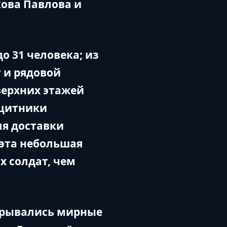
кова Павлова и
о 31 человека; из
 и рядовой
верхних этажей
ащитники
ля доставки
 эта небольшая
х солдат, чем
укрывались мирные