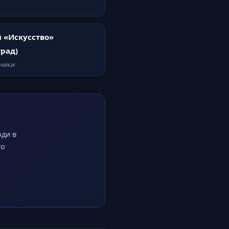
 «Искусство»
град)
тники
оди в
го