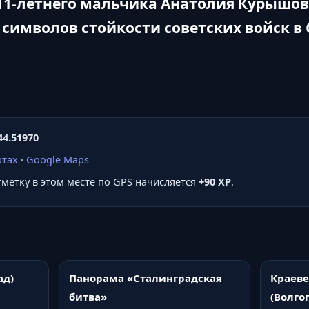
11-летнего мальчика Анатолия Курышова
 символов стойкости советских войск в
44.51970
ртах
·
Google Maps
отметку в этом месте по GPS начисляется
+90 XP
.
ад)
Панорама «Сталинградская
Краеве
битва»
(Волго