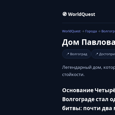
🧭 WorldQuest
WorldQuest
→
Города
→
Волгогр
Дом Павлова
📍 Волгоград
📍 Достопр
Легендарный дом, котор
стойкости.
Основание Четыр
Волгограде стал 
битвы: почти два 