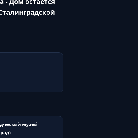
 - Дом остаётся
 Сталинградской
дческий музей
град)