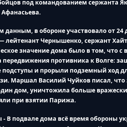
 бойцов под командованием сержанта Я
 Афанасьева.
 данным, в обороне участвовало от 24 д
 — лейтенант Чернышенко, сержант Хайт
еское значение дома было в том, что с 
а передвижения противника к Волге: з
 подступы и прорыли подземный ход д
язи. Маршал Василий Чуйков писал, что
 один дом, уничтожила больше вражески
яли при взятии Парижа.
 - В подвале дома всё время обороны 