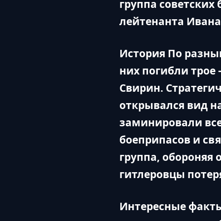
группа советских
лейтенанта Ивана
История По разным
них погибли трое
Свирин. Стратегич
открывался вид н
заминировали все
боеприпасов и св
группа, обороняя
гитлеровцы потер
Интересные факты