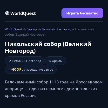
🧭 WorldQuest
Играть бесплатно
WorldQuest
→
Города
→
Великий Новгород
→ Никольский
собор (Великий Новгород)
Никольский собор (Великий
Новгород)
📍 Великий Новгород
⛪ Храмы
⭐
+90 XP
за посещение в игре
Белокаменный собор 1113 года на Ярославовом
дворище — один из немногих домонгольских
храмов России.